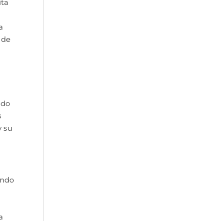
ita
a
 de
a
ado
s
y su
endo
a