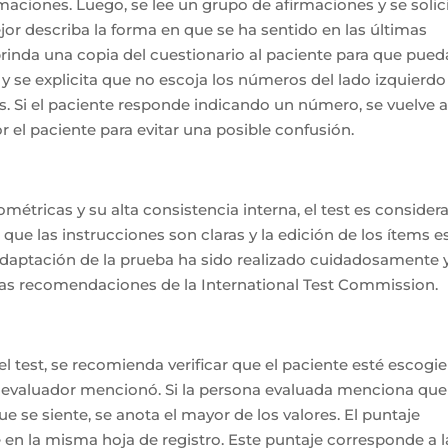
aciones. Luego, se lee un grupo de afirmaciones y se solic
ejor describa la forma en que se ha sentido en las últimas
brinda una copia del cuestionario al paciente para que pued
 y se explicita que no escoja los números del lado izquierdo
es. Si el paciente responde indicando un número, se vuelve 
r el paciente para evitar una posible confusión.
tricas y su alta consistencia interna, el test es consider
que las instrucciones son claras y la edición de los ítems e
adaptación de la prueba ha sido realizado cuidadosamente 
las recomendaciones de la International Test Commission.
el test, se recomienda verificar que el paciente esté escogi
 el evaluador mencionó. Si la persona evaluada menciona que
e se siente, se anota el mayor de los valores. El puntaje
e en la misma hoja de registro. Este puntaje corresponde a l