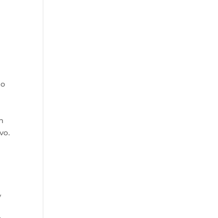
no
n
vo.
y