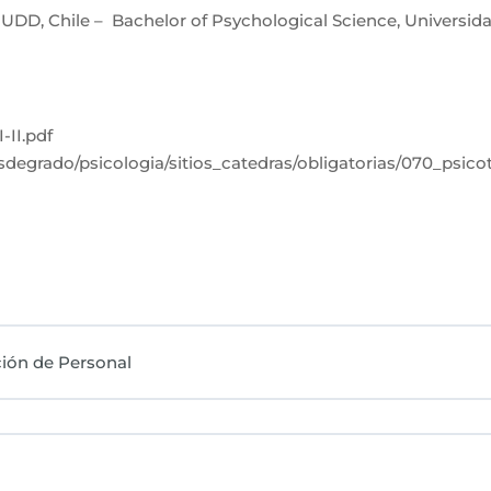
 UDD, Chile – Bachelor of Psychological Science, Universid
-II.pdf
sdegrado/psicologia/sitios_catedras/obligatorias/070_psico
ción de Personal