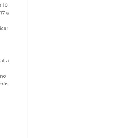
a 10
17 a
icar
alta
omo
 más