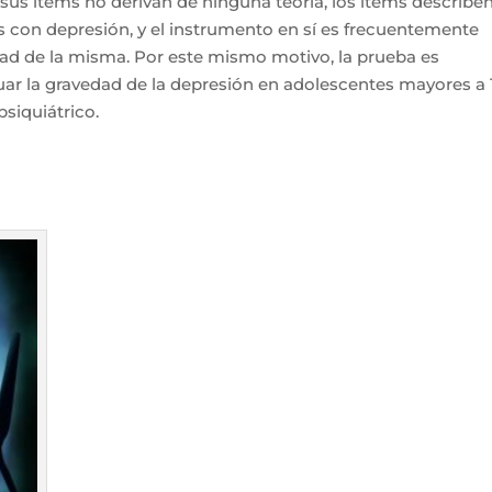
e sus ítems no derivan de ninguna teoría, los ítems describe
s con depresión, y el instrumento en sí es frecuentemente
edad de la misma. Por este mismo motivo, la prueba es
uar la gravedad de la depresión en adolescentes mayores a 
siquiátrico.