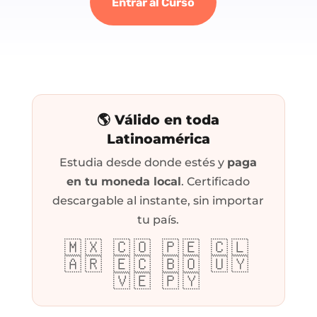
Entrar al Curso
🌎 Válido en toda
Latinoamérica
Estudia desde donde estés y
paga
en tu moneda local
. Certificado
descargable al instante, sin importar
tu país.
🇲🇽 🇨🇴 🇵🇪 🇨🇱
🇦🇷 🇪🇨 🇧🇴 🇺🇾
🇻🇪 🇵🇾