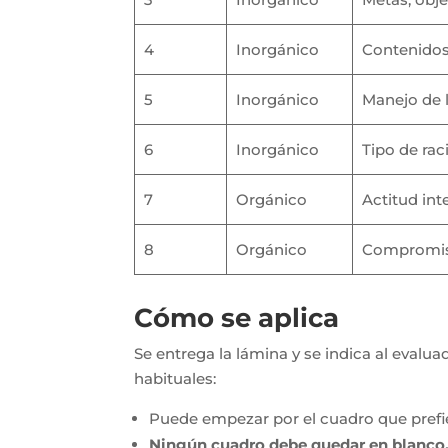
4
Inorgánico
Contenidos
5
Inorgánico
Manejo de l
6
Inorgánico
Tipo de rac
7
Orgánico
Actitud int
8
Orgánico
Compromiso
Cómo se aplica
Se entrega la lámina y se indica al evalua
habituales:
Puede empezar por el cuadro que prefi
Ningún cuadro debe quedar en blanco