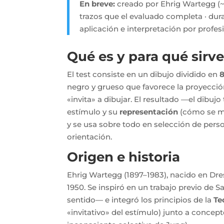
En breve:
creado por Ehrig Wartegg (~1
trazos que el evaluado completa · durac
aplicación e interpretación por profe
Qué es y para qué sirv
El test consiste en un dibujo dividido en
8
negro y grueso que favorece la proyección
«invita» a dibujar. El resultado —el dib
estímulo y su
representación
(cómo se man
y se usa sobre todo en selección de perso
orientación.
Origen e historia
Ehrig Wartegg (1897–1983), nacido en Dres
1950. Se inspiró en un trabajo previo de
sentido— e integró los principios de la
Te
«invitativo» del estímulo) junto a concep