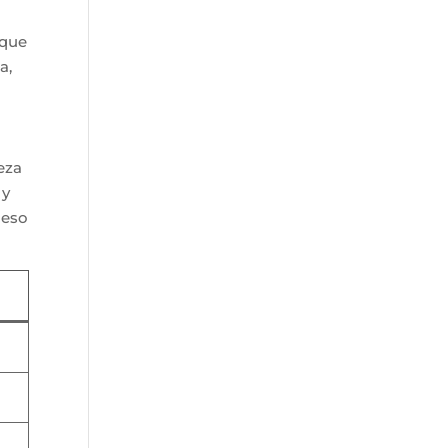
 que
a,
leza
 y
ceso