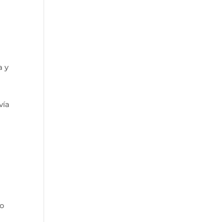
,
a y
vía
yo