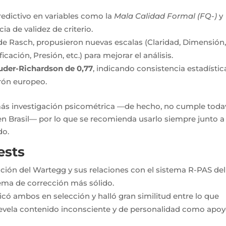
predictivo en variables como la
Mala Calidad Formal (FQ-)
y
cia de validez de criterio.
de Rasch, propusieron nuevas escalas (Claridad, Dimensión
cación, Presión, etc.) para mejorar el análisis.
uder-Richardson de 0,77
, indicando consistencia estadístic
trón europeo.
 más investigación psicométrica —de hecho, no cumple toda
 en Brasil— por lo que se recomienda usarlo siempre junto a
do.
ests
ación del Wartegg y sus relaciones con el sistema R-PAS del
ema de corrección más sólido.
icó ambos en selección y halló gran similitud entre lo que
evela contenido inconsciente y de personalidad como apo