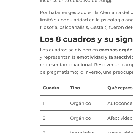
inconsciente colectivo de Jung).
Por haberse gestado en la Alemania del pe
limitó su popularidad en la psicología an
filosofía, psicoanálisis, Gestalt) fueron 
Los 8 cuadros y su sign
Los cuadros se dividen en
campos orgán
y representan la
emotividad y la afectiv
representan lo
racional
. Resolver un cam
de pragmatismo; lo inverso, una preocupac
Cuadro
Tipo
Qué repres
1
Orgánico
Autoconcept
2
Orgánico
Afectividad
3
Inorgánico
Metas, obje