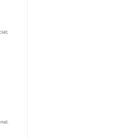
ial;
nal.