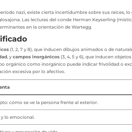
ríodo nazi, existe cierta incertidumbre sobre sus raíces, lo
glosajona. Las lecturas del conde Herman Keyserling (místic
determinantes en la orientación de Wartegg.
ificado
icos
(1, 2, 7 y 8), que inducen dibujos animados o de natura
idad
, y
campos inorgánicos
(3, 4, 5 y 6), que inducen objetos
po orgánico como inorgánico puede indicar frivolidad o ex
ión excesiva por lo afectivo.
enta
o: cómo se ve la persona frente al exterior.
 y lo emocional.
tivos y proyección de vida.