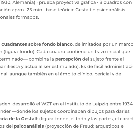
930, Alemania) · prueba proyectiva gráfica · 8 cuadros con
ión aprox. 25 min · base teórica: Gestalt + psicoanálisis ·
sionales formados.
e
 cuadrantes sobre fondo blanco
, delimitados por un marc
 (figura-fondo). Cada cuadro contiene un trazo inicial que
ujo terminado— combina la
percepción
del sujeto frente al
ifiesta y actúa al ser estimulado). Es de fácil administrac
nal, aunque también en el ámbito clínico, pericial y de
den, desarrolló el WZT en el Instituto de Leipzig entre 1934
 Sander —donde los sujetos coordinaban dibujos para darles
oría de la Gestalt
(figura-fondo, el todo y las partes, el carác
tos del
psicoanálisis
(proyección de Freud; arquetipos e